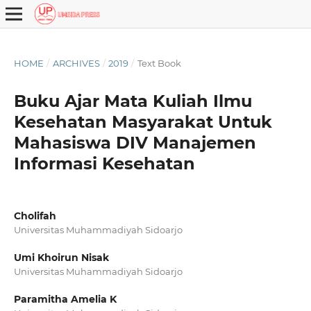
HOME
/
ARCHIVES
/
2019
/
Text Book
Buku Ajar Mata Kuliah Ilmu
Kesehatan Masyarakat Untuk
Mahasiswa DIV Manajemen
Informasi Kesehatan
Cholifah
Universitas Muhammadiyah Sidoarjo
Umi Khoirun Nisak
Universitas Muhammadiyah Sidoarjo
Paramitha Amelia K