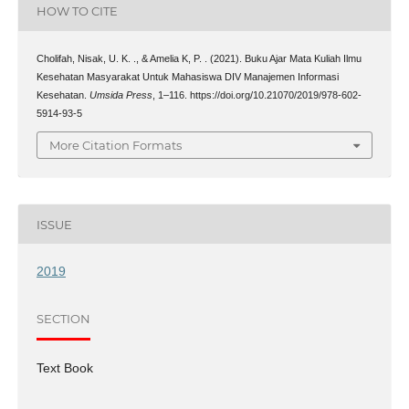
HOW TO CITE
Cholifah, Nisak, U. K. ., & Amelia K, P. . (2021). Buku Ajar Mata Kuliah Ilmu
Kesehatan Masyarakat Untuk Mahasiswa DIV Manajemen Informasi
Kesehatan.
Umsida Press
, 1–116. https://doi.org/10.21070/2019/978-602-
5914-93-5
More Citation Formats
ISSUE
2019
SECTION
Text Book