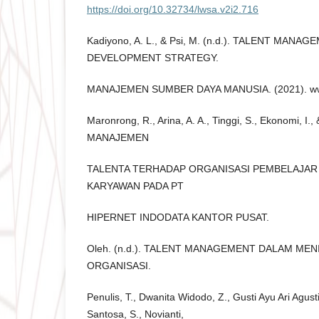
https://doi.org/10.32734/lwsa.v2i2.716
Kadiyono, A. L., & Psi, M. (n.d.). TALENT MAN
DEVELOPMENT STRATEGY.
MANAJEMEN SUMBER DAYA MANUSIA. (2021). www
Maronrong, R., Arina, A. A., Tinggi, S., Ekonomi, I.,
MANAJEMEN
TALENTA TERHADAP ORGANISASI PEMBELAJAR
KARYAWAN PADA PT
HIPERNET INDODATA KANTOR PUSAT.
Oleh. (n.d.). TALENT MANAGEMENT DALAM ME
ORGANISASI.
Penulis, T., Dwanita Widodo, Z., Gusti Ayu Ari Agusti
Santosa, S., Novianti,