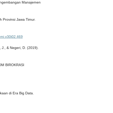
s Pengembangan Manajemen
 Provinsi Jawa Timur.
jemi.v30i02.469
, J., & Negeri, D. (2019).
DM BIROKRASI
kaan di Era Big Data.