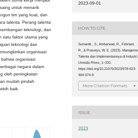
2023-09-01
rsaing untuk menarik
ngun tim yang kuat, dan
ra talenta. Perang talenta
HOW TO CITE
erkembangan teknologi, dan
h satu faktor utama yang
ajuan teknologi dan
Sumartik , S., Ambarwati, R., Febriani, .
R., & Prasetyo, W. E. (2023). Manajeme
emungkinkan organisasi
Talenta dan Implementasinya di Industri
ti bahwa organisasi
Umsida Press
, 1–333.
berbagai negara dalam
https://doi.org/10.21070/2023/978-623-
ng oleh peningkatan
464-074-8
ngan mudah pindah
More Citation Formats
ebih baik.
ISSUE
2023