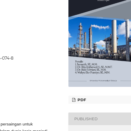
4-074-8
PDF
PUBLISHED
 persaingan untuk
alam dunia kerja menjadi