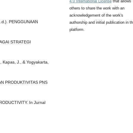
4.0 International License
that allows
others to share the work with an
acknowledgement of the work's
. (n.d.). PENGGUNAAN
authorship and initial publication in th
platform.
AGAI STRATEGI
., Kapas, J., & Yogyakarta,
N PRODUKTIVITAS PNS
DUCTIVITY. In Jurnal