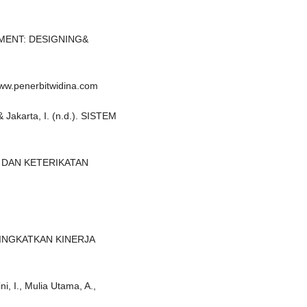
AGEMENT: DESIGNING&
.penerbitwidina.com
 & Jakarta, I. (n.d.). SISTEM
 DAN KETERIKATAN
NINGKATKAN KINERJA
ni, I., Mulia Utama, A.,