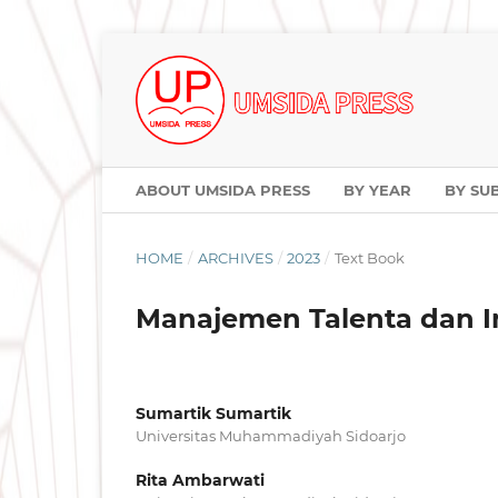
ABOUT UMSIDA PRESS
BY YEAR
BY SU
HOME
/
ARCHIVES
/
2023
/
Text Book
Manajemen Talenta dan I
Sumartik Sumartik
Universitas Muhammadiyah Sidoarjo
Rita Ambarwati