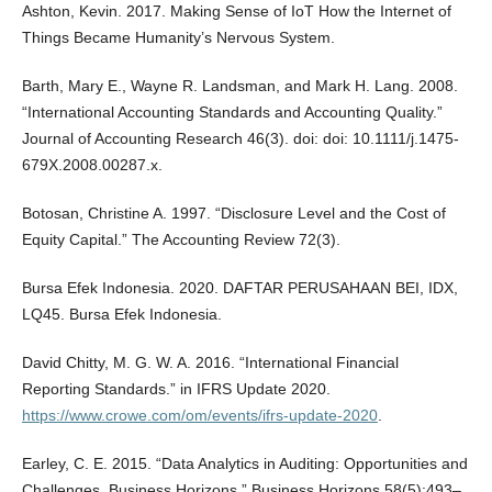
Ashton, Kevin. 2017. Making Sense of IoT How the Internet of
Things Became Humanity’s Nervous System.
Barth, Mary E., Wayne R. Landsman, and Mark H. Lang. 2008.
“International Accounting Standards and Accounting Quality.”
Journal of Accounting Research 46(3). doi: doi: 10.1111/j.1475-
679X.2008.00287.x.
Botosan, Christine A. 1997. “Disclosure Level and the Cost of
Equity Capital.” The Accounting Review 72(3).
Bursa Efek Indonesia. 2020. DAFTAR PERUSAHAAN BEI, IDX,
LQ45. Bursa Efek Indonesia.
David Chitty, M. G. W. A. 2016. “International Financial
Reporting Standards.” in IFRS Update 2020.
https://www.crowe.com/om/events/ifrs-update-2020
.
Earley, C. E. 2015. “Data Analytics in Auditing: Opportunities and
Challenges. Business Horizons.” Business Horizons 58(5):493–