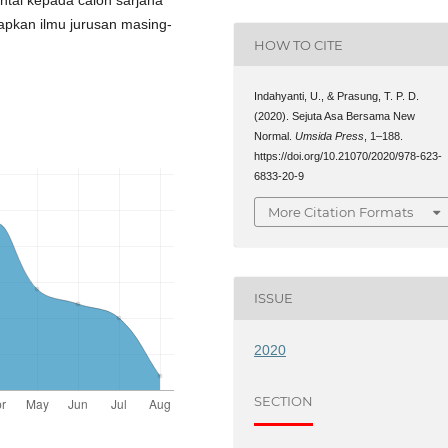
pkan ilmu jurusan masing-
HOW TO CITE
Indahyanti, U., & Prasung, T. P. D.
(2020). Sejuta Asa Bersama New
Normal.
Umsida Press
, 1–188.
https://doi.org/10.21070/2020/978-623-
6833-20-9
More Citation Formats
ISSUE
2020
SECTION