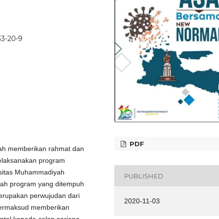
33-20-9
PDF
lah memberikan rahmat dan
elaksanakan program
rsitas Muhammadiyah
PUBLISHED
alah program yang ditempuh
rupakan perwujudan dari
2020-11-03
 bermaksud memberikan
tal kepada calon sarjana