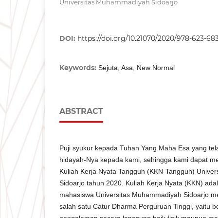
Universitas Muhammadiyah Sidoarjo
DOI:
https://doi.org/10.21070/2020/978-623-68
Keywords:
Sejuta, Asa, New Normal
ABSTRACT
Puji syukur kepada Tuhan Yang Maha Esa yang te
hidayah-Nya kepada kami, sehingga kami dapat m
Kuliah Kerja Nyata Tangguh (KKN-Tangguh) Unive
Sidoarjo tahun 2020. Kuliah Kerja Nyata (KKN) ad
mahasiswa Universitas Muhammadiyah Sidoarjo me
salah satu Catur Dharma Perguruan Tinggi, yaitu
pengalaman secara langsung baik fisik maupun men