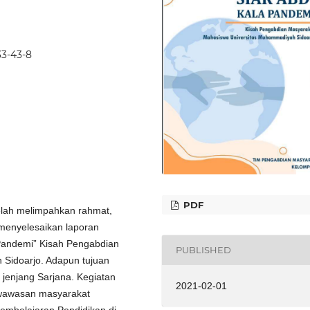
33-43-8
PDF
telah melimpahkan rahmat,
 menyelesaikan laporan
 Pandemi” Kisah Pengabdian
PUBLISHED
Sidoarjo. Adapun tujuan
 jenjang Sarjana. Kegiatan
2021-02-01
 wawasan masyarakat
embelajaran Pendidikan di