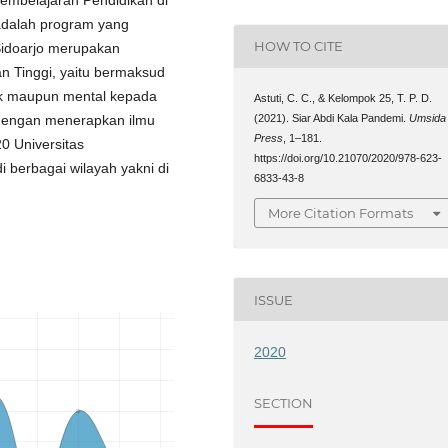
adalah program yang
HOW TO CITE
idoarjo merupakan
n Tinggi, yaitu bermaksud
ik maupun mental kepada
Astuti, C. C., & Kelompok 25, T. P. D.
 dengan menerapkan ilmu
(2021). Siar Abdi Kala Pandemi.
Umsida
Press
, 1–181.
0 Universitas
https://doi.org/10.21070/2020/978-623-
 berbagai wilayah yakni di
6833-43-8
More Citation Formats
ISSUE
2020
SECTION