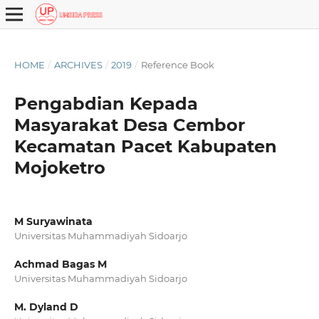
HOME
/
ARCHIVES
/
2019
/
Reference Book
Pengabdian Kepada
Masyarakat Desa Cembor
Kecamatan Pacet Kabupaten
Mojoketro
M Suryawinata
Universitas Muhammadiyah Sidoarjo
Achmad Bagas M
Universitas Muhammadiyah Sidoarjo
M. Dyland D