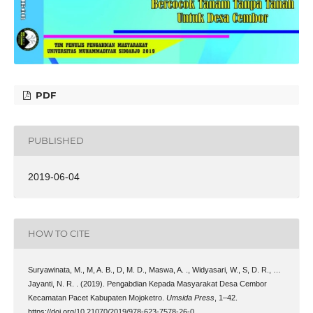
PDF
PUBLISHED
2019-06-04
HOW TO CITE
Suryawinata, M., M, A. B., D, M. D., Maswa, A. ., Widyasari, W., S, D. R., …
Jayanti, N. R. . (2019). Pengabdian Kepada Masyarakat Desa Cembor
Kecamatan Pacet Kabupaten Mojoketro.
Umsida Press
, 1–42.
https://doi.org/10.21070/2019/978-623-7578-26-0