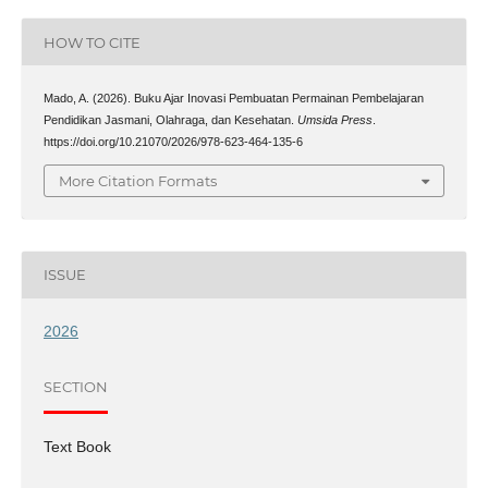
HOW TO CITE
Mado, A. (2026). Buku Ajar Inovasi Pembuatan Permainan Pembelajaran
Pendidikan Jasmani, Olahraga, dan Kesehatan.
Umsida Press
.
https://doi.org/10.21070/2026/978-623-464-135-6
More Citation Formats
ISSUE
2026
SECTION
Text Book