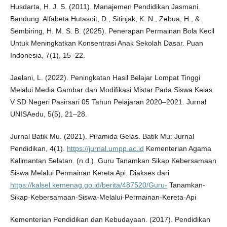
Husdarta, H. J. S. (2011). Manajemen Pendidikan Jasmani.
Bandung: Alfabeta.Hutasoit, D., Sitinjak, K. N., Zebua, H., &
Sembiring, H. M. S. B. (2025). Penerapan Permainan Bola Kecil
Untuk Meningkatkan Konsentrasi Anak Sekolah Dasar. Puan
Indonesia, 7(1), 15–22.
Jaelani, L. (2022). Peningkatan Hasil Belajar Lompat Tinggi
Melalui Media Gambar dan Modifikasi Mistar Pada Siswa Kelas
V SD Negeri Pasirsari 05 Tahun Pelajaran 2020–2021. Jurnal
UNISAedu, 5(5), 21–28.
Jurnal Batik Mu. (2021). Piramida Gelas. Batik Mu: Jurnal
Pendidikan, 4(1).
https://jurnal.umpp.ac.id
Kementerian Agama
Kalimantan Selatan. (n.d.). Guru Tanamkan Sikap Kebersamaan
Siswa Melalui Permainan Kereta Api. Diakses dari
https://kalsel.kemenag.go.id/berita/487520/Guru-
Tanamkan-
Sikap-Kebersamaan-Siswa-Melalui-Permainan-Kereta-Api
Kementerian Pendidikan dan Kebudayaan. (2017). Pendidikan