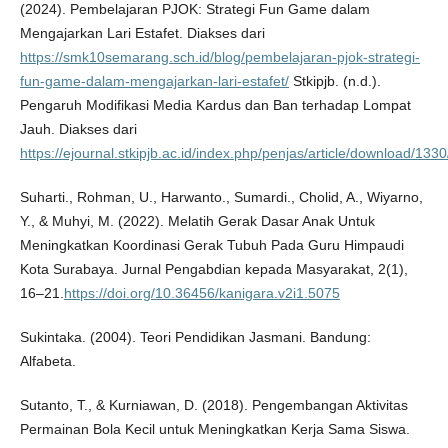
(2024). Pembelajaran PJOK: Strategi Fun Game dalam
Mengajarkan Lari Estafet. Diakses dari
https://smk10semarang.sch.id/blog/pembelajaran-pjok-strategi-
fun-game-dalam-mengajarkan-lari-estafet/
Stkipjb. (n.d.).
Pengaruh Modifikasi Media Kardus dan Ban terhadap Lompat
Jauh. Diakses dari
https://ejournal.stkipjb.ac.id/index.php/penjas/article/download/1330
Suharti., Rohman, U., Harwanto., Sumardi., Cholid, A., Wiyarno,
Y., & Muhyi, M. (2022). Melatih Gerak Dasar Anak Untuk
Meningkatkan Koordinasi Gerak Tubuh Pada Guru Himpaudi
Kota Surabaya. Jurnal Pengabdian kepada Masyarakat, 2(1),
16–21.
https://doi.org/10.36456/kanigara.v2i1.5075
Sukintaka. (2004). Teori Pendidikan Jasmani. Bandung:
Alfabeta.
Sutanto, T., & Kurniawan, D. (2018). Pengembangan Aktivitas
Permainan Bola Kecil untuk Meningkatkan Kerja Sama Siswa.