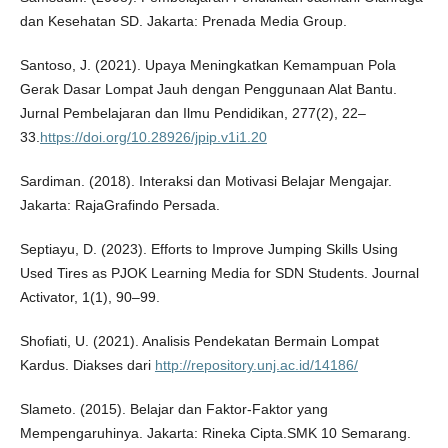
dan Kesehatan SD. Jakarta: Prenada Media Group.
Santoso, J. (2021). Upaya Meningkatkan Kemampuan Pola
Gerak Dasar Lompat Jauh dengan Penggunaan Alat Bantu.
Jurnal Pembelajaran dan Ilmu Pendidikan, 277(2), 22–
33.
https://doi.org/10.28926/jpip.v1i1.20
Sardiman. (2018). Interaksi dan Motivasi Belajar Mengajar.
Jakarta: RajaGrafindo Persada.
Septiayu, D. (2023). Efforts to Improve Jumping Skills Using
Used Tires as PJOK Learning Media for SDN Students. Journal
Activator, 1(1), 90–99.
Shofiati, U. (2021). Analisis Pendekatan Bermain Lompat
Kardus. Diakses dari
http://repository.unj.ac.id/14186/
Slameto. (2015). Belajar dan Faktor-Faktor yang
Mempengaruhinya. Jakarta: Rineka Cipta.SMK 10 Semarang.