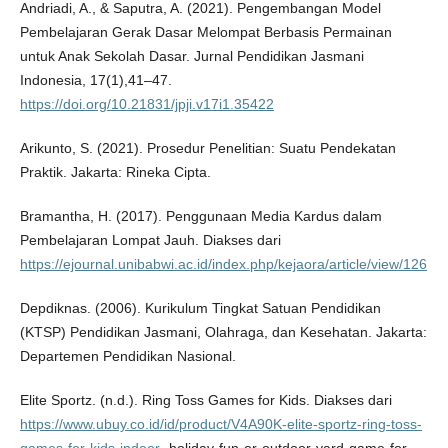
Andriadi, A., & Saputra, A. (2021). Pengembangan Model
Pembelajaran Gerak Dasar Melompat Berbasis Permainan
untuk Anak Sekolah Dasar. Jurnal Pendidikan Jasmani
Indonesia, 17(1),41–47.
https://doi.org/10.21831/jpji.v17i1.35422
Arikunto, S. (2021). Prosedur Penelitian: Suatu Pendekatan
Praktik. Jakarta: Rineka Cipta.
Bramantha, H. (2017). Penggunaan Media Kardus dalam
Pembelajaran Lompat Jauh. Diakses dari
https://ejournal.unibabwi.ac.id/index.php/kejaora/article/view/126
Depdiknas. (2006). Kurikulum Tingkat Satuan Pendidikan
(KTSP) Pendidikan Jasmani, Olahraga, dan Kesehatan. Jakarta:
Departemen Pendidikan Nasional.
Elite Sportz. (n.d.). Ring Toss Games for Kids. Diakses dari
https://www.ubuy.co.id/id/product/V4A90K-elite-sportz-ring-toss-