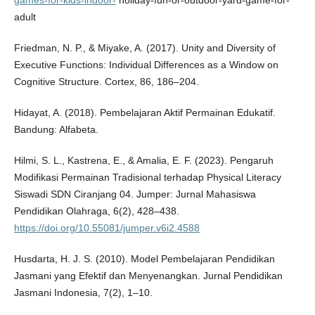
games-for-kids-indoor-
holiday-fun-or-outdoor-yard-game-for-
adult
Friedman, N. P., & Miyake, A. (2017). Unity and Diversity of
Executive Functions: Individual Differences as a Window on
Cognitive Structure. Cortex, 86, 186–204.
Hidayat, A. (2018). Pembelajaran Aktif Permainan Edukatif.
Bandung: Alfabeta.
Hilmi, S. L., Kastrena, E., & Amalia, E. F. (2023). Pengaruh
Modifikasi Permainan Tradisional terhadap Physical Literacy
Siswadi SDN Ciranjang 04. Jumper: Jurnal Mahasiswa
Pendidikan Olahraga, 6(2), 428–438.
https://doi.org/10.55081/jumper.v6i2.4588
Husdarta, H. J. S. (2010). Model Pembelajaran Pendidikan
Jasmani yang Efektif dan Menyenangkan. Jurnal Pendidikan
Jasmani Indonesia, 7(2), 1–10.