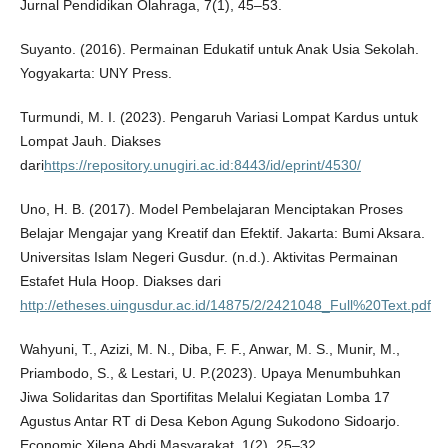
Jurnal Pendidikan Olahraga, 7(1), 45–53.
Suyanto. (2016). Permainan Edukatif untuk Anak Usia Sekolah.
Yogyakarta: UNY Press.
Turmundi, M. I. (2023). Pengaruh Variasi Lompat Kardus untuk
Lompat Jauh. Diakses
dari
https://repository.unugiri.ac.id:8443/id/eprint/4530/
Uno, H. B. (2017). Model Pembelajaran Menciptakan Proses
Belajar Mengajar yang Kreatif dan Efektif. Jakarta: Bumi Aksara.
Universitas Islam Negeri Gusdur. (n.d.). Aktivitas Permainan
Estafet Hula Hoop. Diakses dari
http://etheses.uingusdur.ac.id/14875/2/2421048_Full%20Text.pdf
Wahyuni, T., Azizi, M. N., Diba, F. F., Anwar, M. S., Munir, M.,
Priambodo, S., & Lestari, U. P.(2023). Upaya Menumbuhkan
Jiwa Solidaritas dan Sportifitas Melalui Kegiatan Lomba 17
Agustus Antar RT di Desa Kebon Agung Sukodono Sidoarjo.
Economic Xilena Abdi Masyarakat, 1(2), 25–32.