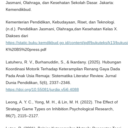
Jasmani, Olahraga, dan Kesehatan Sekolah Dasar. Jakarta:
Kemendikbud.
Kementerian Pendidikan, Kebudayaan, Riset, dan Teknologi.
(n.d.). Pendidikan Jasmani, Olahraga,dan Kesehatan Kelas X.
Diakses dari
https://static.buku.kemdikbud.go.id/content/pdf/bukuteks/k13/bu
K%20BS%20press.pdf
Latuheru, R. V., Burhanuddin, S., & Ikardany. (2025). Hubungan
Koordinasi Motorik Terhadap Keterampilan Renang Gaya Dada
Pada Anak Usia Remaja: Sistematika Literatur Review. Jurnal
Dunia Pendidikan, 5(6), 2337–2346.
https://doi.org/10.55081/jurdip.v5i6.4088
Leong, A. Y. C., Yong, M. H., & Lin, M. H. (2022). The Effect of
Strategy Game Types on Inhibition.Psychological Research,
86(7), 2115–2127.