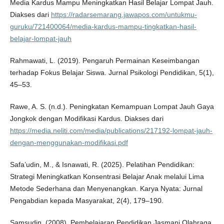
Media Kardus Mampu Meningkatkan Hasil Belajar Lompat Jauh.
Diakses dari
https://radarsemarang.jawapos.com/untukmu-
guruku/721400064/media-kardus-mampu-tingkatkan-hasil-
belajar-lompat-jauh
Rahmawati, L. (2019). Pengaruh Permainan Keseimbangan
terhadap Fokus Belajar Siswa. Jurnal Psikologi Pendidikan, 5(1),
45–53.
Rawe, A. S. (n.d.). Peningkatan Kemampuan Lompat Jauh Gaya
Jongkok dengan Modifikasi Kardus. Diakses dari
https://media.neliti.com/media/publications/217192-lompat-jauh-
dengan-menggunakan-modifikasi.pdf
Safa’udin, M., & Isnawati, R. (2025). Pelatihan Pendidikan:
Strategi Meningkatkan Konsentrasi Belajar Anak melalui Lima
Metode Sederhana dan Menyenangkan. Karya Nyata: Jurnal
Pengabdian kepada Masyarakat, 2(4), 179–190.
Samsudin. (2008). Pembelajaran Pendidikan Jasmani Olahraga