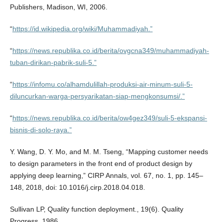
Publishers, Madison, WI, 2006.
“
https://id.wikipedia.org/wiki/Muhammadiyah.”
“
https://news.republika.co.id/berita/ovgcna349/muhammadiyah-
tuban-dirikan-pabrik-suli-5.”
“
https://infomu.co/alhamdulillah-produksi-air-minum-suli-5-
diluncurkan-warga-persyarikatan-siap-mengkonsumsi/.”
“
https://news.republika.co.id/berita/ow4gez349/suli-5-ekspansi-
bisnis-di-solo-raya.”
Y. Wang, D. Y. Mo, and M. M. Tseng, “Mapping customer needs
to design parameters in the front end of product design by
applying deep learning,” CIRP Annals, vol. 67, no. 1, pp. 145–
148, 2018, doi: 10.1016/j.cirp.2018.04.018.
Sullivan LP, Quality function deployment., 19(6). Quality
Progress, 1986.