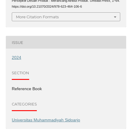
Persepktif Desain Produk : Merancang Atribut Produk.
Umsida Press
, 1–64.
https://doi.org/10.21070/2024/978-623-464-106-6
More Citation Formats
ISSUE
2024
SECTION
Reference Book
CATEGORIES
Universitas Muhammadiyah Sidoarjo