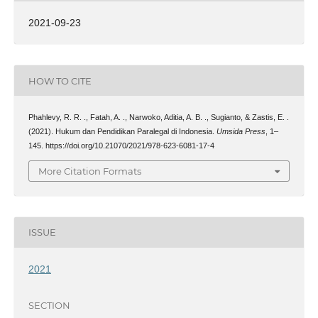
2021-09-23
HOW TO CITE
Phahlevy, R. R. ., Fatah, A. ., Narwoko, Aditia, A. B. ., Sugianto, & Zastis, E. .
(2021). Hukum dan Pendidikan Paralegal di Indonesia.
Umsida Press
, 1–
145. https://doi.org/10.21070/2021/978-623-6081-17-4
More Citation Formats
ISSUE
2021
SECTION