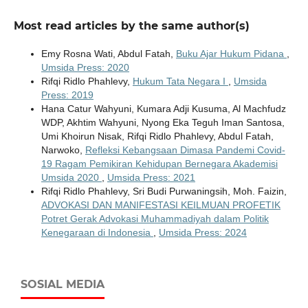
Most read articles by the same author(s)
Emy Rosna Wati, Abdul Fatah,
Buku Ajar Hukum Pidana
,
Umsida Press: 2020
Rifqi Ridlo Phahlevy,
Hukum Tata Negara I
,
Umsida
Press: 2019
Hana Catur Wahyuni, Kumara Adji Kusuma, Al Machfudz
WDP, Akhtim Wahyuni, Nyong Eka Teguh Iman Santosa,
Umi Khoirun Nisak, Rifqi Ridlo Phahlevy, Abdul Fatah,
Narwoko,
Refleksi Kebangsaan Dimasa Pandemi Covid-
19 Ragam Pemikiran Kehidupan Bernegara Akademisi
Umsida 2020
,
Umsida Press: 2021
Rifqi Ridlo Phahlevy, Sri Budi Purwaningsih, Moh. Faizin,
ADVOKASI DAN MANIFESTASI KEILMUAN PROFETIK
Potret Gerak Advokasi Muhammadiyah dalam Politik
Kenegaraan di Indonesia
,
Umsida Press: 2024
SOSIAL MEDIA