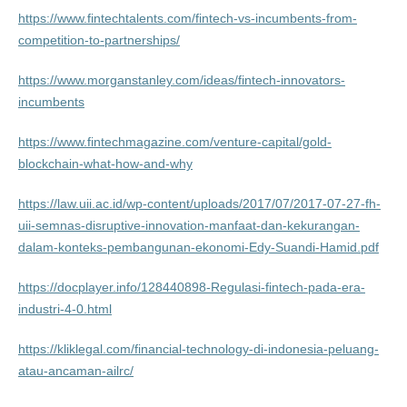
https://www.fintechtalents.com/fintech-vs-incumbents-from-
competition-to-partnerships/
https://www.morganstanley.com/ideas/fintech-innovators-
incumbents
https://www.fintechmagazine.com/venture-capital/gold-
blockchain-what-how-and-why
https://law.uii.ac.id/wp-content/uploads/2017/07/2017-07-27-fh-
uii-semnas-disruptive-innovation-manfaat-dan-kekurangan-
dalam-konteks-pembangunan-ekonomi-Edy-Suandi-Hamid.pdf
https://docplayer.info/128440898-Regulasi-fintech-pada-era-
industri-4-0.html
https://kliklegal.com/financial-technology-di-indonesia-peluang-
atau-ancaman-ailrc/