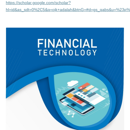
https://scholar.google.com/scholar?
hl=id&as_sdt=0%2C5&q=ojk+adalah&btnG=#d=gs_qabs&u=%23