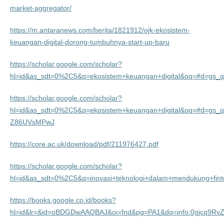
market-aggregator/
https://m.antaranews.com/berita/1821912/ojk-ekosistem-
keuangan-digital-dorong-tumbuhnya-start-up-baru
https://scholar.google.com/scholar?
hl=id&as_sdt=0%2C5&q=ekosistem+keuangan+digital&oq=#d=g
https://scholar.google.com/scholar?
hl=id&as_sdt=0%2C5&q=ekosistem+keuangan+digital&oq=#d=gs
Z86UVsMPwJ
https://core.ac.uk/download/pdf/211976427.pdf
https://scholar.google.com/scholar?
hl=id&as_sdt=0%2C5&q=inovasi+teknologi+dalam+mendukung+f
https://books.google.co.id/books?
hl=id&lr=&id=oBDGDwAAQBAJ&oi=fnd&pg=PA1&dq=info:0gjcq9RvZ1