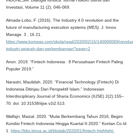
INDONESIA. Dialogia Iuridica: Jurnal Hukum Bisnis dan
Investasi, Volume 11 (2), 046-069.
Almada-Lobo, F. (2016). The Industry 4.0 revolution and the
future of manufacturing execution systems (MES). J. Innov.
Manage. 3 , 16 21.
https://www.kompas.com/skola/read/2020/02/15/140000069/revolus
industri-sejarah-dan-perkembangan?page=2
Anon. 2019. “Fintech Indonesia : 8 Perusahaan Fintech Paling
Populer 2019.”
Narastri, Maulidah. 2020. “Financial Technology (Fintech) Di
Indonesia Ditinjau Dari Perspektif Islam.” Indonesian
Interdisciplinary Journal of Sharia Economics (IIJSE) 2(2):155–
70. doi: 10.31538/iijse.v2i2.513.
Walfajri, Maizal. 2020. “Mulai Berkembang Tahun 2016, Begini
Kondisi Fintech Indonesia Hingga Kuartal II-2020.” Kontan.Co.Id
1.
https://bbs.binus.ac.id/bbslab/2020/01/fintech-highlight-