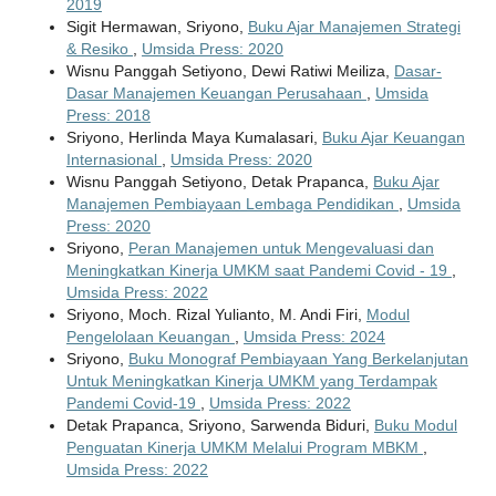
2019
Sigit Hermawan, Sriyono,
Buku Ajar Manajemen Strategi
& Resiko
,
Umsida Press: 2020
Wisnu Panggah Setiyono, Dewi Ratiwi Meiliza,
Dasar-
Dasar Manajemen Keuangan Perusahaan
,
Umsida
Press: 2018
Sriyono, Herlinda Maya Kumalasari,
Buku Ajar Keuangan
Internasional
,
Umsida Press: 2020
Wisnu Panggah Setiyono, Detak Prapanca,
Buku Ajar
Manajemen Pembiayaan Lembaga Pendidikan
,
Umsida
Press: 2020
Sriyono,
Peran Manajemen untuk Mengevaluasi dan
Meningkatkan Kinerja UMKM saat Pandemi Covid - 19
,
Umsida Press: 2022
Sriyono, Moch. Rizal Yulianto, M. Andi Firi,
Modul
Pengelolaan Keuangan
,
Umsida Press: 2024
Sriyono,
Buku Monograf Pembiayaan Yang Berkelanjutan
Untuk Meningkatkan Kinerja UMKM yang Terdampak
Pandemi Covid-19
,
Umsida Press: 2022
Detak Prapanca, Sriyono, Sarwenda Biduri,
Buku Modul
Penguatan Kinerja UMKM Melalui Program MBKM
,
Umsida Press: 2022