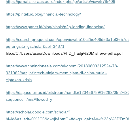
https://jurnal.stie-aas.ac.id/index.php/jei/article/view/578/406
https://pintek.id/blog/financial-technology/
https://www.paper.id/blog/bisnis/p2p-lending-financing/
https://search.proquest.com/openview/bb10c25c406d53a1ef3657
pq-origsite=gscholar&cbl=34871
file:///C:/Users/asus/Downloads/PhD_Hadji%20Misheva-pdfa.pdf
https://www.cnnindonesia.com/ekonomi/20180809212524-78-
321062/banjir-fintech-pinjam-meminjam-di-china-mulai-
ciptakan-krisis
https://dspace.uii.ac.id/bitstream/handle/123456789/16282/05.2%
sequence=7&isAllowed=y
https://scholar.google.com/scholar?
hl=id&as_sdt=0%2C5&q=ojk&btnG=#d=gs_qabs&u=%23p%3DTm9