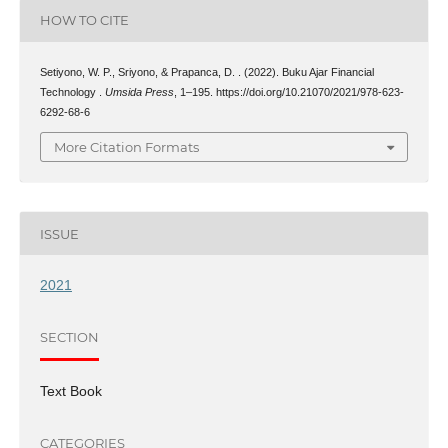
HOW TO CITE
Setiyono, W. P., Sriyono, & Prapanca, D. . (2022). Buku Ajar Financial
Technology .
Umsida Press
, 1–195. https://doi.org/10.21070/2021/978-623-
6292-68-6
More Citation Formats
ISSUE
2021
SECTION
Text Book
CATEGORIES