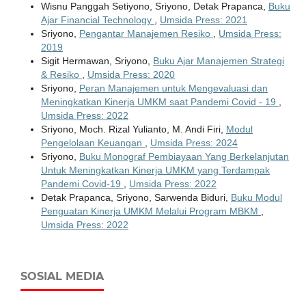
Wisnu Panggah Setiyono, Sriyono, Detak Prapanca,
Buku
Ajar Financial Technology
,
Umsida Press: 2021
Sriyono,
Pengantar Manajemen Resiko
,
Umsida Press:
2019
Sigit Hermawan, Sriyono,
Buku Ajar Manajemen Strategi
& Resiko
,
Umsida Press: 2020
Sriyono,
Peran Manajemen untuk Mengevaluasi dan
Meningkatkan Kinerja UMKM saat Pandemi Covid - 19
,
Umsida Press: 2022
Sriyono, Moch. Rizal Yulianto, M. Andi Firi,
Modul
Pengelolaan Keuangan
,
Umsida Press: 2024
Sriyono,
Buku Monograf Pembiayaan Yang Berkelanjutan
Untuk Meningkatkan Kinerja UMKM yang Terdampak
Pandemi Covid-19
,
Umsida Press: 2022
Detak Prapanca, Sriyono, Sarwenda Biduri,
Buku Modul
Penguatan Kinerja UMKM Melalui Program MBKM
,
Umsida Press: 2022
SOSIAL MEDIA