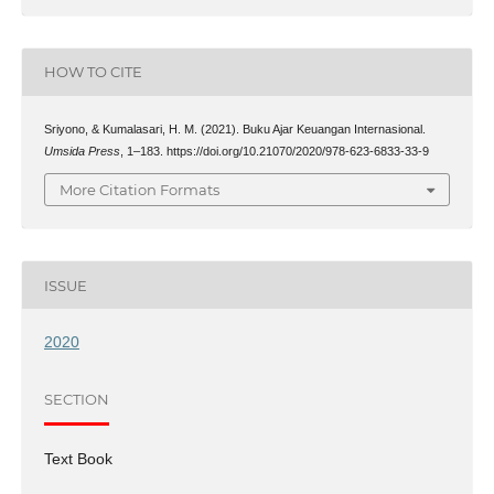
HOW TO CITE
Sriyono, & Kumalasari, H. M. (2021). Buku Ajar Keuangan Internasional.
Umsida Press
, 1–183. https://doi.org/10.21070/2020/978-623-6833-33-9
More Citation Formats
ISSUE
2020
SECTION
Text Book