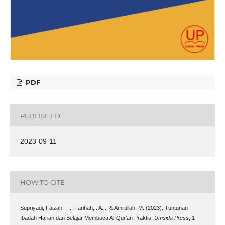
PDF
PUBLISHED
2023-09-11
HOW TO CITE
Supriyadi, Faizah, . I., Farihah, . A. ., & Amrullah, M. (2023). Tuntunan
Ibadah Harian dan Belajar Membaca Al-Qur’an Praktis.
Umsida Press
, 1–