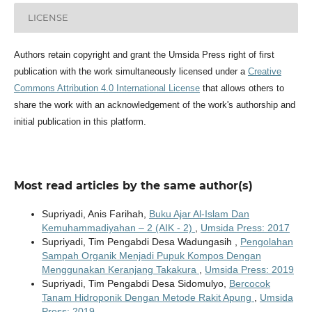
LICENSE
Authors retain copyright and grant the Umsida Press right of first
publication with the work simultaneously licensed under a
Creative
Commons Attribution 4.0 International License
that allows others to
share the work with an acknowledgement of the work's authorship and
initial publication in this platform.
Most read articles by the same author(s)
Supriyadi, Anis Farihah,
Buku Ajar Al-Islam Dan
Kemuhammadiyahan – 2 (AIK - 2)
,
Umsida Press: 2017
Supriyadi, Tim Pengabdi Desa Wadungasih ,
Pengolahan
Sampah Organik Menjadi Pupuk Kompos Dengan
Menggunakan Keranjang Takakura
,
Umsida Press: 2019
Supriyadi, Tim Pengabdi Desa Sidomulyo,
Bercocok
Tanam Hidroponik Dengan Metode Rakit Apung
,
Umsida
Press: 2019