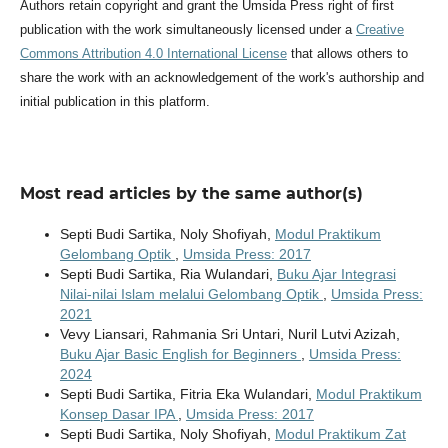
Authors retain copyright and grant the Umsida Press right of first
publication with the work simultaneously licensed under a
Creative
Commons Attribution 4.0 International License
that allows others to
share the work with an acknowledgement of the work's authorship and
initial publication in this platform.
Most read articles by the same author(s)
Septi Budi Sartika, Noly Shofiyah,
Modul Praktikum
Gelombang Optik
,
Umsida Press: 2017
Septi Budi Sartika, Ria Wulandari,
Buku Ajar Integrasi
Nilai-nilai Islam melalui Gelombang Optik
,
Umsida Press:
2021
Vevy Liansari, Rahmania Sri Untari, Nuril Lutvi Azizah,
Buku Ajar Basic English for Beginners
,
Umsida Press:
2024
Septi Budi Sartika, Fitria Eka Wulandari,
Modul Praktikum
Konsep Dasar IPA
,
Umsida Press: 2017
Septi Budi Sartika, Noly Shofiyah,
Modul Praktikum Zat