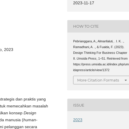
2023-11-17
HOW TO CITE
Pebrianggara, A., Almanfaluti, . I. K. .,
Ramadhani, A. ., & Fuaida, F. (2023).
o, 2023
Design Thinking For Business Chapter
II.
Umsida Press
, 1–51. Retrieved from
https://press.umsida.ac.id/index.php/u
idapress/article/view/1372
More Citation Formats
rategis dan praktis yang
ISSUE
untuk memecahkan masalah
alkan konsep
Design
da manusia (
human-
2023
mi pelanggan secara