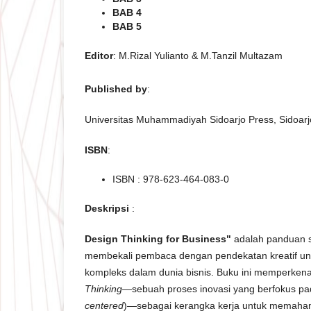
BAB 4
BAB 5
Editor
: M.Rizal Yulianto & M.Tanzil Multazam
Published by
:
Universitas Muhammadiyah Sidoarjo Press, Sidoarj
ISBN
:
ISBN : 978-623-464-083-0
Deskripsi
:
Design Thinking for Business"
adalah panduan st
membekali pembaca dengan pendekatan kreatif 
kompleks dalam dunia bisnis. Buku ini memperken
Thinking
—sebuah proses inovasi yang berfokus pa
centered
)—sebagai kerangka kerja untuk memaha