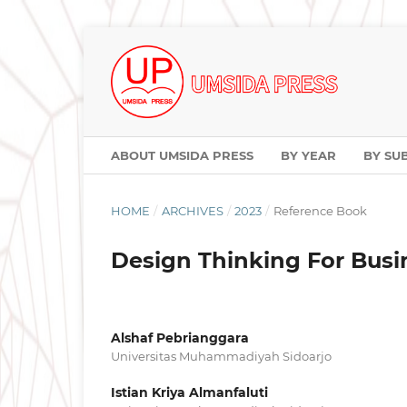
ABOUT UMSIDA PRESS
BY YEAR
BY SU
HOME
/
ARCHIVES
/
2023
/
Reference Book
Design Thinking For Busin
Alshaf Pebrianggara
Universitas Muhammadiyah Sidoarjo
Istian Kriya Almanfaluti