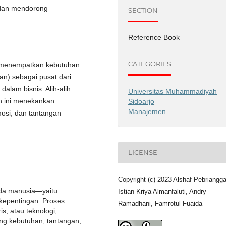
 dan mendorong
SECTION
Reference Book
CATEGORIES
h menempatkan kebutuhan
n) sebagai pusat dari
alam bisnis. Alih-alih
Universitas Muhammadiyah
n ini menekankan
Sidoarjo
Manajemen
osi, dan tantangan
LICENSE
Copyright (c) 2023 Alshaf Pebriangga
ada manusia—yaitu
Istian Kriya Almanfaluti, Andry
kepentingan. Proses
Ramadhani, Famrotul Fuaida
is, atau teknologi,
g kebutuhan, tantangan,