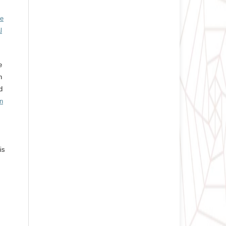
ve
l
e
n
d
n
is