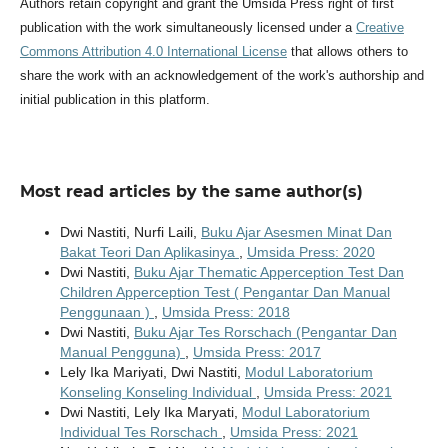
Authors retain copyright and grant the Umsida Press right of first
publication with the work simultaneously licensed under a
Creative
Commons Attribution 4.0 International License
that allows others to
share the work with an acknowledgement of the work's authorship and
initial publication in this platform.
Most read articles by the same author(s)
Dwi Nastiti, Nurfi Laili,
Buku Ajar Asesmen Minat Dan
Bakat Teori Dan Aplikasinya
,
Umsida Press: 2020
Dwi Nastiti,
Buku Ajar Thematic Apperception Test Dan
Children Apperception Test ( Pengantar Dan Manual
Penggunaan )
,
Umsida Press: 2018
Dwi Nastiti,
Buku Ajar Tes Rorschach (Pengantar Dan
Manual Pengguna)
,
Umsida Press: 2017
Lely Ika Mariyati, Dwi Nastiti,
Modul Laboratorium
Konseling Konseling Individual
,
Umsida Press: 2021
Dwi Nastiti, Lely Ika Maryati,
Modul Laboratorium
Individual Tes Rorschach
,
Umsida Press: 2021