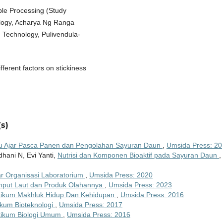
ble Processing (Study
ology, Acharya Ng Ranga
d Technology, Pulivendula-
fferent factors on stickiness
s)
u Ajar Pasca Panen dan Pengolahan Sayuran Daun
,
Umsida Press: 2
dhani N, Evi Yanti,
Nutrisi dan Komponen Bioaktif pada Sayuran Daun
,
ar Organisasi Laboratorium
,
Umsida Press: 2020
mput Laut dan Produk Olahannya
,
Umsida Press: 2023
tikum Makhluk Hidup Dan Kehidupan
,
Umsida Press: 2016
ikum Bioteknologi
,
Umsida Press: 2017
tikum Biologi Umum
,
Umsida Press: 2016