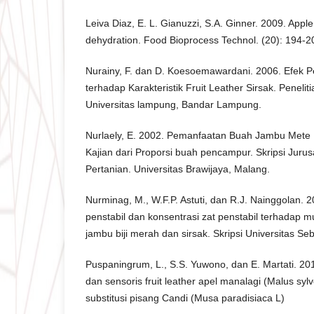
Leiva Diaz, E. L. Gianuzzi, S.A. Ginner. 2009. Appl
dehydration. Food Bioprocess Technol. (20): 194-2
Nurainy, F. dan D. Koesoemawardani. 2006. Efek
terhadap Karakteristik Fruit Leather Sirsak. Peneliti
Universitas lampung, Bandar Lampung.
Nurlaely, E. 2002. Pemanfaatan Buah Jambu Mete
Kajian dari Proporsi buah pencampur. Skripsi Jurus
Pertanian. Universitas Brawijaya, Malang.
Nurminag, M., W.F.P. Astuti, dan R.J. Nainggolan. 2
penstabil dan konsentrasi zat penstabil terhadap m
jambu biji merah dan sirsak. Skripsi Universitas Se
Puspaningrum, L., S.S. Yuwono, dan E. Martati. 2018
dan sensoris fruit leather apel manalagi (Malus sylv
substitusi pisang Candi (Musa paradisiaca L)