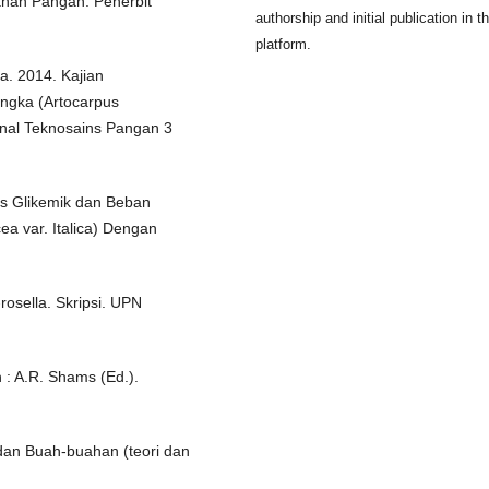
lahan Pangan. Penerbit
authorship and initial publication in th
platform.
ga. 2014. Kajian
nangka (Artocarpus
nal Teknosains Pangan 3
ks Glikemik dan Beban
ea var. Italica) Dengan
-rosella. Skripsi. UPN
 : A.R. Shams (Ed.).
dan Buah-buahan (teori dan