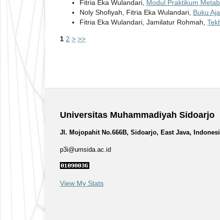
Fitria Eka Wulandari,
Modul Praktikum Meta
Noly Shofiyah, Fitria Eka Wulandari,
Buku Aj
Fitria Eka Wulandari, Jamilatur Rohmah,
Tek
1
2
>
>>
Universitas Muhammadiyah Sidoarjo
Jl. Mojopahit No.666B, Sidoarjo, East Java, Indones
p3i@umsida.ac.id
View My Stats