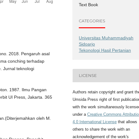
Text Book
CATEGORIES
Universitas Muhammadiyah
Sidoarjo
Tekonologi Hasil Pertanian
jono. 2018. Pengaruh asal
lama conching terhadap
e. Jurnal teknologi
LICENSE
oton. 1987. Ilmu Pangan
Authors retain copyright and grant th
bit UI Press, Jakarta. 365
Umsida Press right of first publicatio
with the work simultaneously license
under a
Creative Commons Attributio
an.(Diterjemahkan oleh M.
4.0 International License
that allows
others to share the work with an
acknowledgement of the work's