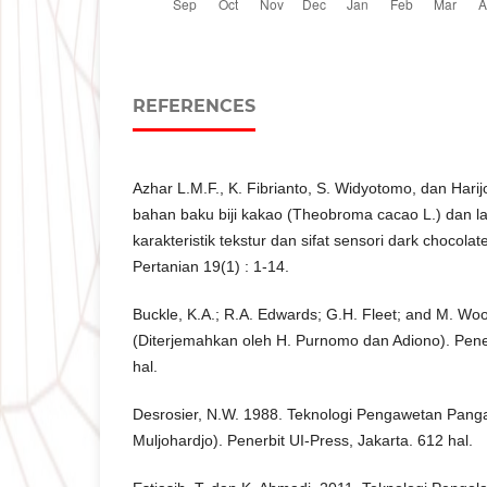
REFERENCES
Azhar L.M.F., K. Fibrianto, S. Widyotomo, dan Hari
bahan baku biji kakao (Theobroma cacao L.) dan 
karakteristik tekstur dan sifat sensori dark chocolat
Pertanian 19(1) : 1-14.
Buckle, K.A.; R.A. Edwards; G.H. Fleet; and M. Wo
(Diterjemahkan oleh H. Purnomo dan Adiono). Pener
hal.
Desrosier, N.W. 1988. Teknologi Pengawetan Pang
Muljohardjo). Penerbit UI-Press, Jakarta. 612 hal.