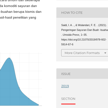
da komoditi sayuran dan
-buahan berupa kismis dan
HOW TO CITE
l-hasil penelitian yang
Saidi, I. A. ., & Wulandari, F. E. . (2021).
Pengeringan Sayuran Dan Buah -buaha
.
Umsida Press
, 1–35.
https://doi.org/10.21070/2019/978-602-
5914-67-6
More Citation Formats
ISSUE
2019
SECTION