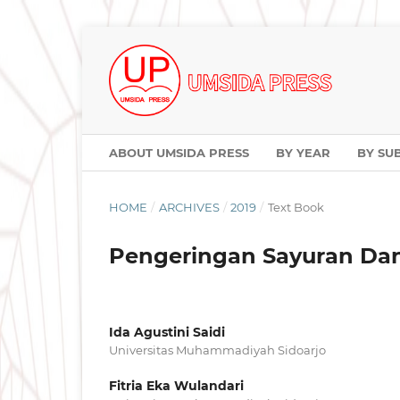
ABOUT UMSIDA PRESS
BY YEAR
BY SU
HOME
/
ARCHIVES
/
2019
/
Text Book
Pengeringan Sayuran Da
Ida Agustini Saidi
Universitas Muhammadiyah Sidoarjo
Fitria Eka Wulandari