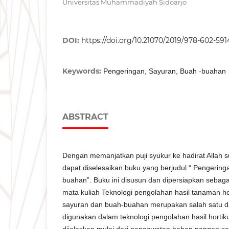
Universitas Muhammadiyah Sidoarjo
DOI:
https://doi.org/10.21070/2019/978-602-591
Keywords:
Pengeringan, Sayuran, Buah -buahan
ABSTRACT
Dengan memanjatkan puji syukur ke hadirat Allah s
dapat diselesaikan buku yang berjudul “ Pengerin
buahan”. Buku ini disusun dan dipersiapkan sebaga
mata kuliah Teknologi pengolahan hasil tanaman ho
sayuran dan buah-buahan merupakan salah satu dar
digunakan dalam teknologi pengolahan hasil hortik
dijelaskan mulai dari pengawetan bahan pangan 