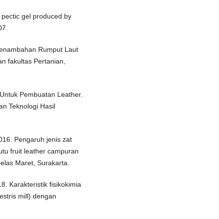
e pectic gel produced by
07.
 Penambahan Rumput Laut
an fakultas Pertanian,
 Untuk Pembuatan Leather.
an Teknologi Hasil
016. Pengaruh jenis zat
utu fruit leather campuran
belas Maret, Surakarta.
. Karakteristik fisikokimia
estris mill) dengan