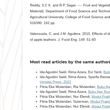
Reddy, S.C K. and R.P. Sagar. ---. Fruit and Vegeta
Material). Department of Food Science and Techn
Agricultural University, College of Food Science an
516390. 162 pp.
Valenzuela, C. and J.M. Aguilera. 2015. Effects of di
of apple leathers. J. Food Eng. 149 :51-60
Most read articles by the same author(
Ida Agustini Saidi, Rima Azara, Evi Yanti,
Buk
Ida Agustini Saidi, Rima Azara, Syarifa Rama
Umsida Press: 2022
Fitria Eka Wulandari, Ria Wulandari,
Buku Aj
Ida Agustini Saidi, Rima Azara,
Buku Ajar Ru
Fitria Eka Wulandari, Nur Efendi,
Modul Prak
Fitria Eka Wulandari, Sutarman,
Modul Prakt
Fitria Eka Wulandari, Nur Efendi,
Modul Prak