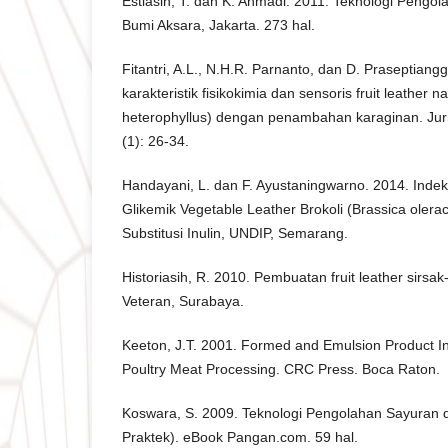
Estiasih, T. dan K. Ahmadi. 2011. Teknologi Pengo
Bumi Aksara, Jakarta. 273 hal.
Fitantri, A.L., N.H.R. Parnanto, dan D. Praseptiang
karakteristik fisikokimia dan sensoris fruit leather 
heterophyllus) dengan penambahan karaginan. Jur
(1): 26-34.
Handayani, L. dan F. Ayustaningwarno. 2014. Inde
Glikemik Vegetable Leather Brokoli (Brassica olerac
Substitusi Inulin, UNDIP, Semarang.
Historiasih, R. 2010. Pembuatan fruit leather sirsak
Veteran, Surabaya.
Keeton, J.T. 2001. Formed and Emulsion Product In
Poultry Meat Processing. CRC Press. Boca Raton.
Koswara, S. 2009. Teknologi Pengolahan Sayuran 
Praktek). eBook Pangan.com. 59 hal.