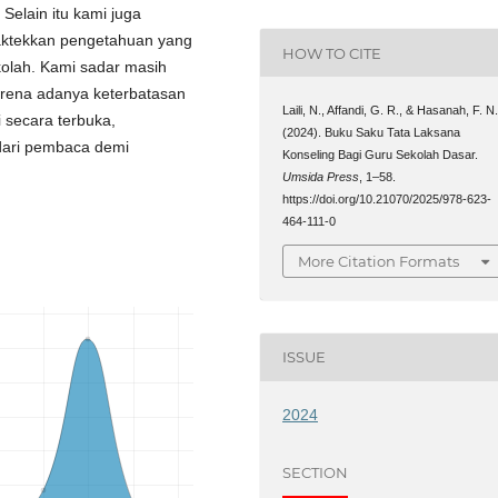
elain itu kami juga
ktekkan pengetahuan yang
HOW TO CITE
kolah. Kami sadar masih
arena adanya keterbatasan
Laili, N., Affandi, G. R., & Hasanah, F. N
 secara terbuka,
(2024). Buku Saku Tata Laksana
dari pembaca demi
Konseling Bagi Guru Sekolah Dasar.
Umsida Press
, 1–58.
https://doi.org/10.21070/2025/978-623-
464-111-0
More Citation Formats
ISSUE
2024
SECTION