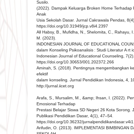
Susilo.
(2022). Dampak Keluarga Broken Home Terhadap 
Anak
Usia Sekolah Dasar. Jurnal Cakrawala Pendas, 8(4
https://doi.org/10.31949/jcp.v8i4.2397
All Habsy, B., Mufidha, N., Shelomita, C., Rahayu, 
M. (2023).
INDONESIAN JOURNAL OF EDUCATIONAL COUNSEL
dalam Konseling Psikoanalisis : Studi Literatur A rt i
Indonesian Journal of Educational Counseling, 7(2
https://doi.org/10.30653/001.202372.266
Aminah, S. (2018). Pentingnya mengembangkan k
efektif
dalam konseling. Jurnal Pendidikan Indonesia, 4, 
http://jurnal.iicet.org
Arafa, S., Mursalim, M., &amp; Ihsan, I. (2022). 
Emosional Terhadap
Prestasi Belajar Siswa SD Negeri 26 Kota Sorong. 
Publikasi Pendidikan Dasar, 4(1), 47–54.
https://doi.org/10.36232/jurnalpendidikandasar.v4i
Arifudin, O. (2013). IMPLEMENTASI BIMBINGAN
SEKOLAH