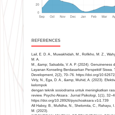
REFERENCES
Lail, E. D. A., Muwakhidah, M., Rofikho, M. Z., Wah
M. A.
M., &amp; Salsabila, V. A. P. (2024). Genuineness
Layanan Konseling Berdasarkan Perspektif Siswa. 
Development, 2(2), 70–76. https://doi.org/10.62672
Virly, N., Ega, D. A., &amp; Muhid, A. (2023). Efekti
kelompok
dengan teknik sosiodrama untuk meningkatkan rasa 
review. Psycho Aksara : Jurnal Psikologi, 1(1), 32–4
https://doi.org/10.28926/pyschoaksara.v1i1.739
All Habsy, B., Mufidha, N., Shelomita, C., Rahayu, 
M. (2023).