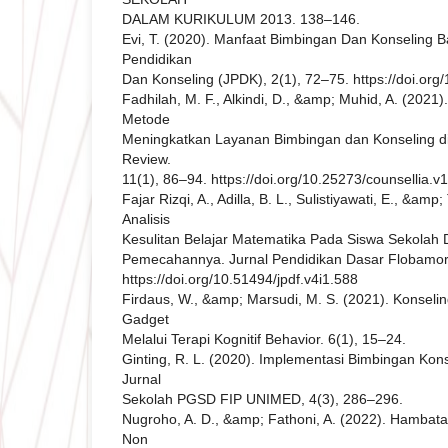
DALAM KURIKULUM 2013. 138–146.
Evi, T. (2020). Manfaat Bimbingan Dan Konseling B
Pendidikan
Dan Konseling (JPDK), 2(1), 72–75. https://doi.org
Fadhilah, M. F., Alkindi, D., &amp; Muhid, A. (202
Metode
Meningkatkan Layanan Bimbingan dan Konseling di 
Review.
11(1), 86–94. https://doi.org/10.25273/counsellia.v
Fajar Rizqi, A., Adilla, B. L., Sulistiyawati, E., &am
Analisis
Kesulitan Belajar Matematika Pada Siswa Sekolah D
Pemecahannya. Jurnal Pendidikan Dasar Flobamora
https://doi.org/10.51494/jpdf.v4i1.588
Firdaus, W., &amp; Marsudi, M. S. (2021). Konse
Gadget
Melalui Terapi Kognitif Behavior. 6(1), 15–24.
Ginting, R. L. (2020). Implementasi Bimbingan Kons
Jurnal
Sekolah PGSD FIP UNIMED, 4(3), 286–296.
Nugroho, A. D., &amp; Fathoni, A. (2022). Hambata
Non