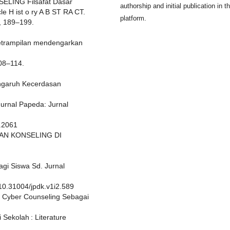
ING Filsafat Dasar
authorship and initial publication in th
cle H ist o ry A B ST RA CT.
platform.
), 189–199.
etrampilan mendengarkan
108–114.
Pengaruh Kecerdasan
Jurnal Papeda: Jurnal
1.2061
 DAN KONSELING DI
agi Siswa Sd. Jurnal
/10.31004/jpdk.v1i2.589
1). Cyber Counseling Sebagai
Sekolah : Literature