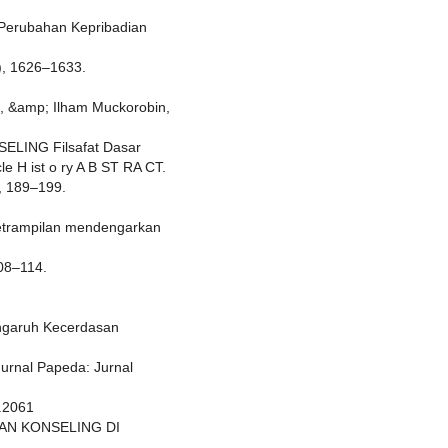
Perubahan Kepribadian
), 1626–1633.
I., &amp; Ilham Muckorobin,
ING Filsafat Dasar
cle H ist o ry A B ST RA CT.
), 189–199.
etrampilan mendengarkan
108–114.
Pengaruh Kecerdasan
Jurnal Papeda: Jurnal
1.2061
 DAN KONSELING DI