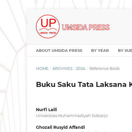
ABOUT UMSIDA PRESS
BY YEAR
BY SU
HOME
/
ARCHIVES
/
2024
/
Reference Book
Buku Saku Tata Laksana K
Nurfi Laili
Universitas Muhammadiyah Sidoarjo
Ghozali Rusyid Affandi