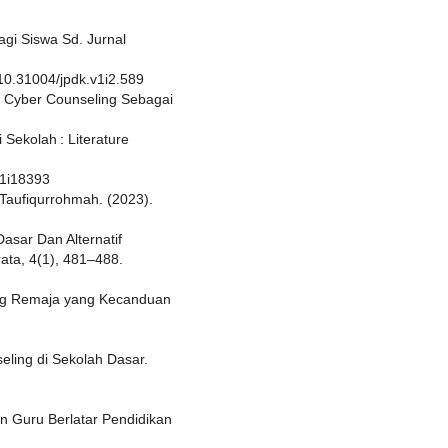
agi Siswa Sd. Jurnal
/10.31004/jpdk.v1i2.589
1). Cyber Counseling Sebagai
Sekolah : Literature
11i18393
p; Taufiqurrohmah. (2023).
asar Dan Alternatif
ta, 4(1), 481–488.
ling Remaja yang Kecanduan
eling di Sekolah Dasar.
n Guru Berlatar Pendidikan