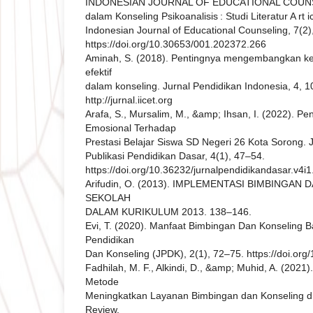
INDONESIAN JOURNAL OF EDUCATIONAL COUNSEL
dalam Konseling Psikoanalisis : Studi Literatur A rt i
Indonesian Journal of Educational Counseling, 7(2
https://doi.org/10.30653/001.202372.266
Aminah, S. (2018). Pentingnya mengembangkan k
efektif
dalam konseling. Jurnal Pendidikan Indonesia, 4, 
http://jurnal.iicet.org
Arafa, S., Mursalim, M., &amp; Ihsan, I. (2022). 
Emosional Terhadap
Prestasi Belajar Siswa SD Negeri 26 Kota Sorong. 
Publikasi Pendidikan Dasar, 4(1), 47–54.
https://doi.org/10.36232/jurnalpendidikandasar.v4i
Arifudin, O. (2013). IMPLEMENTASI BIMBINGAN
SEKOLAH
DALAM KURIKULUM 2013. 138–146.
Evi, T. (2020). Manfaat Bimbingan Dan Konseling B
Pendidikan
Dan Konseling (JPDK), 2(1), 72–75. https://doi.org
Fadhilah, M. F., Alkindi, D., &amp; Muhid, A. (202
Metode
Meningkatkan Layanan Bimbingan dan Konseling di 
Review.