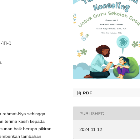
-111-0
a
PDF
PUBLISHED
la rahmat-Nya sehingga
an terima kasih kepada
usunan baik berupa pikiran
2024-11-12
memberikan tambahan