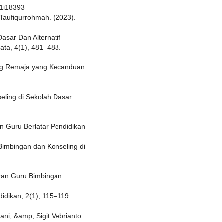
11i18393
p; Taufiqurrohmah. (2023).
asar Dan Alternatif
ta, 4(1), 481–488.
ling Remaja yang Kecanduan
eling di Sekolah Dasar.
n Guru Berlatar Pendidikan
imbingan dan Konseling di
eran Guru Bimbingan
idikan, 2(1), 115–119.
ni, &amp; Sigit Vebrianto