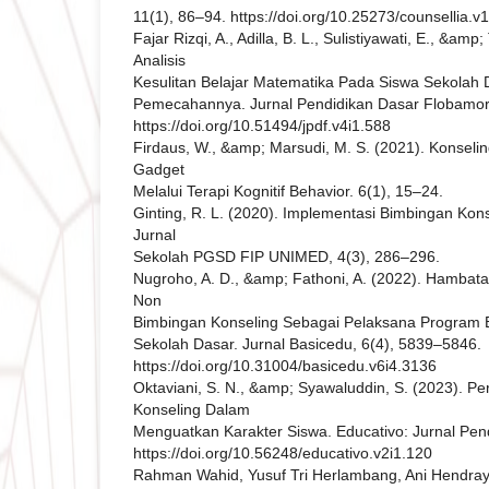
11(1), 86–94. https://doi.org/10.25273/counsellia.v
Fajar Rizqi, A., Adilla, B. L., Sulistiyawati, E., &am
Analisis
Kesulitan Belajar Matematika Pada Siswa Sekolah D
Pemecahannya. Jurnal Pendidikan Dasar Flobamora
https://doi.org/10.51494/jpdf.v4i1.588
Firdaus, W., &amp; Marsudi, M. S. (2021). Konse
Gadget
Melalui Terapi Kognitif Behavior. 6(1), 15–24.
Ginting, R. L. (2020). Implementasi Bimbingan Kons
Jurnal
Sekolah PGSD FIP UNIMED, 4(3), 286–296.
Nugroho, A. D., &amp; Fathoni, A. (2022). Hambata
Non
Bimbingan Konseling Sebagai Pelaksana Program B
Sekolah Dasar. Jurnal Basicedu, 6(4), 5839–5846.
https://doi.org/10.31004/basicedu.v6i4.3136
Oktaviani, S. N., &amp; Syawaluddin, S. (2023). P
Konseling Dalam
Menguatkan Karakter Siswa. Educativo: Jurnal Pend
https://doi.org/10.56248/educativo.v2i1.120
Rahman Wahid, Yusuf Tri Herlambang, Ani Hendraya