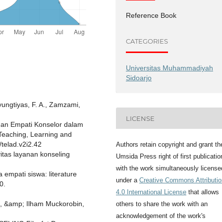
Reference Book
CATEGORIES
Universitas Muhammadiyah
Sidoarjo
yungtiyas, F. A., Zamzami,
LICENSE
 dan Empati Konselor dalam
Teaching, Learning and
/telad.v2i2.42
Authors retain copyright and grant th
vitas layanan konseling
Umsida Press right of first publicatio
with the work simultaneously license
empati siswa: literature
under a
Creative Commons Attributio
0.
4.0 International License
that allows
I., &amp; Ilham Muckorobin,
others to share the work with an
acknowledgement of the work's