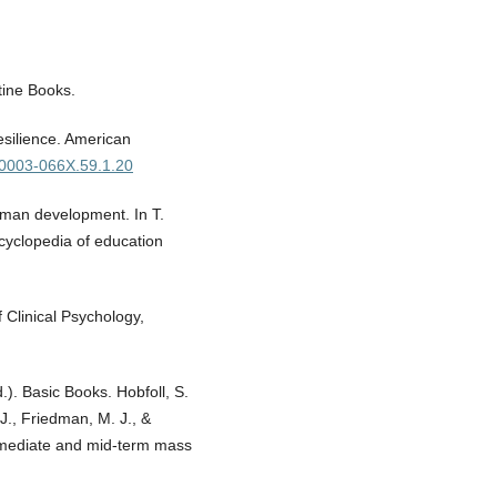
ntine Books.
silience. American
7/0003-066X.59.1.20
uman development. In T.
ncyclopedia of education
 Clinical Psychology,
). Basic Books. Hobfoll, S.
 J., Friedman, M. J., &
immediate and mid-term mass