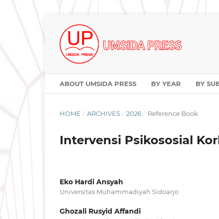
ABOUT UMSIDA PRESS
BY YEAR
BY SU
HOME
/
ARCHIVES
/
2026
/
Reference Book
Intervensi Psikososial K
Eko Hardi Ansyah
Universitas Muhammadiyah Sidoarjo
Ghozali Rusyid Affandi