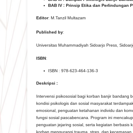
BAB IV : Prinsip Etika dan Perlindungan 
Editor
: M.Tanzil Multazam
Published by
:
Universitas Muhammadiyah Sidoarjo Press, Sidoarj
ISBN
:
ISBN : 978-623-464-136-3
Deskripsi :
Intervensi psikososial bagi korban banjir bandang
kondisi psikologis dan sosial masyarakat terdampa
emosional, penguatan ketahanan individu dan komu
fungsi sosial pascabencana. Program ini mencakup
penguatan jejaring sosial, serta kegiatan berbasi
korban mengurangi trauma, stres, dan kecemasa