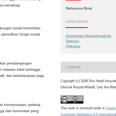
ara bertahap.
Reference Book
CATEGORIES
kungan sosial komunitas,
 pemulihan fungsi sosial
Universitas Muhammadiyah
Sidoarjo
Psikologi
gkan pendampingan
LICENSE
tan relawan lokal sehingga
tif, dan berkelanjutan bagi
Copyright (c) 2026 Eko Hardi Ansyah
Ghozali Rusyid Affandi, Lely Ika Mari
an kemanusiaan, pekerja
This work is licensed under a
Creati
baga dan komunitas yang
Commons Attribution 4.0 Internationa