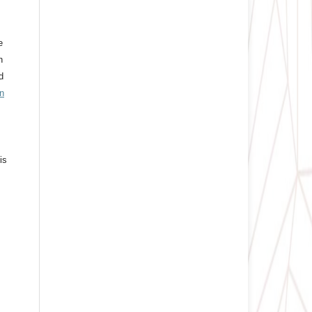
e
n
d
n
is