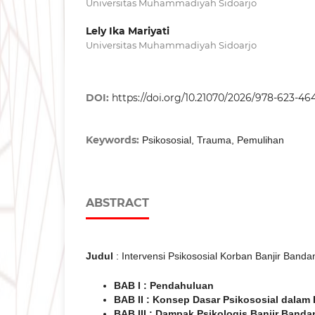
Universitas Muhammadiyah Sidoarjo
Lely Ika Mariyati
Universitas Muhammadiyah Sidoarjo
DOI:
https://doi.org/10.21070/2026/978-623-46
Keywords:
Psikososial, Trauma, Pemulihan
ABSTRACT
Judul
: Intervensi Psikososial Korban Banjir Banda
BAB I : Pendahuluan
BAB II : Konsep Dasar Psikososial dalam
BAB III : Dampak Psikologis Banjir Banda