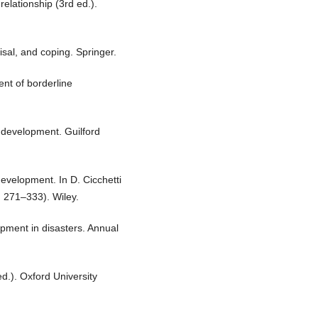
relationship (3rd ed.).
isal, and coping. Springer.
nt of borderline
n development. Guilford
development. In D. Cicchetti
. 271–333). Wiley.
opment in disasters. Annual
d.). Oxford University