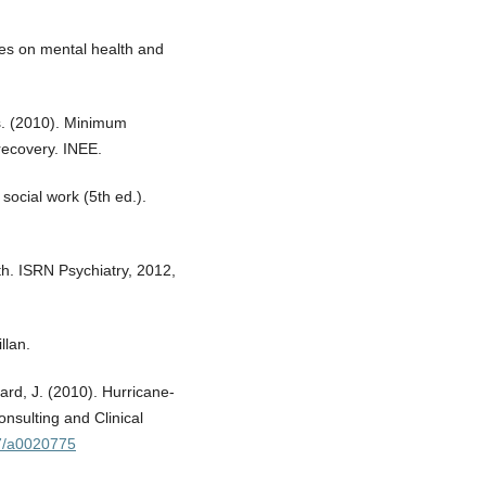
es on mental health and
s. (2010). Minimum
recovery. INEE.
social work (5th ed.).
lth. ISRN Psychiatry, 2012,
llan.
card, J. (2010). Hurricane-
onsulting and Clinical
37/a0020775