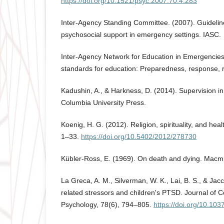
https://doi.org/10.1521/psyc.2007.70.4.283
Inter-Agency Standing Committee. (2007). Guidelin
psychosocial support in emergency settings. IASC.
Inter-Agency Network for Education in Emergencie
standards for education: Preparedness, response, 
Kadushin, A., & Harkness, D. (2014). Supervision in 
Columbia University Press.
Koenig, H. G. (2012). Religion, spirituality, and hea
1–33.
https://doi.org/10.5402/2012/278730
Kübler-Ross, E. (1969). On death and dying. Macmi
La Greca, A. M., Silverman, W. K., Lai, B. S., & Jac
related stressors and children's PTSD. Journal of C
Psychology, 78(6), 794–805.
https://doi.org/10.10