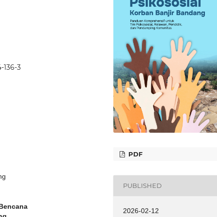
4-136-3
PDF
ng
PUBLISHED
 Bencana
2026-02-12
ng