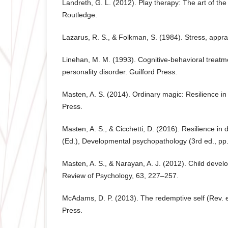
Landreth, G. L. (2012). Play therapy: The art of the 
Routledge.
Lazarus, R. S., & Folkman, S. (1984). Stress, appra
Linehan, M. M. (1993). Cognitive-behavioral treatme
personality disorder. Guilford Press.
Masten, A. S. (2014). Ordinary magic: Resilience i
Press.
Masten, A. S., & Cicchetti, D. (2016). Resilience in 
(Ed.), Developmental psychopathology (3rd ed., pp
Masten, A. S., & Narayan, A. J. (2012). Child devel
Review of Psychology, 63, 227–257.
McAdams, D. P. (2013). The redemptive self (Rev. e
Press.