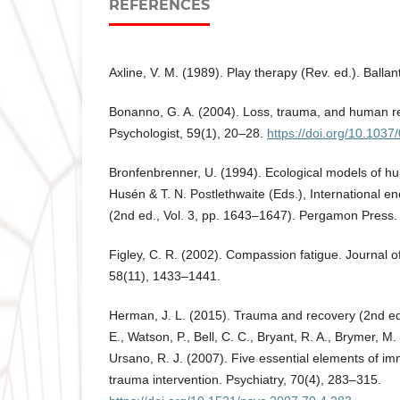
REFERENCES
Axline, V. M. (1989). Play therapy (Rev. ed.). Balla
Bonanno, G. A. (2004). Loss, trauma, and human re
Psychologist, 59(1), 20–28.
https://doi.org/10.103
Bronfenbrenner, U. (1994). Ecological models of h
Husén & T. N. Postlethwaite (Eds.), International e
(2nd ed., Vol. 3, pp. 1643–1647). Pergamon Press.
Figley, C. R. (2002). Compassion fatigue. Journal of
58(11), 1433–1441.
Herman, J. L. (2015). Trauma and recovery (2nd ed.
E., Watson, P., Bell, C. C., Bryant, R. A., Brymer, M.
Ursano, R. J. (2007). Five essential elements of 
trauma intervention. Psychiatry, 70(4), 283–315.