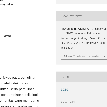
Penyintas
HOW TO CITE
Ansyah, E. H., Affandi, G. R., & Mariyati
L. I. (2026). Intervensi Psikososial
o, 2026
Korban Banjir Bandang.
Umsida Press
.
https://doi.org/10.21070/2026/978-623-
464-136-3
More Citation Formats
ISSUE
 berfokus pada pemulihan
k melalui dukungan
nitas, serta pemulihan
2026
 pendampingan psikologis,
s komunitas yang membantu
SECTION
n, sehingga mereka mampu