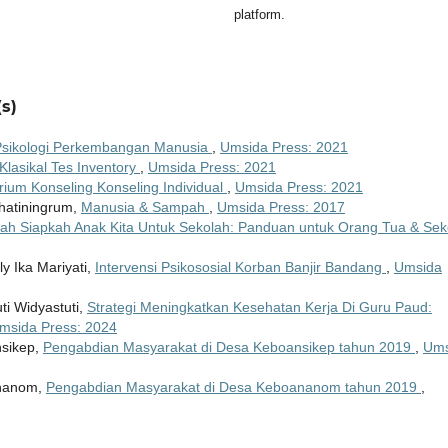
platform.
s)
Psikologi Perkembangan Manusia
,
Umsida Press: 2021
Klasikal Tes Inventory
,
Umsida Press: 2021
ium Konseling Konseling Individual
,
Umsida Press: 2021
rihatiningrum,
Manusia & Sampah
,
Umsida Press: 2017
ah Siapkah Anak Kita Untuk Sekolah: Panduan untuk Orang Tua & Sek
y Ika Mariyati,
Intervensi Psikososial Korban Banjir Bandang
,
Umsida
ti Widyastuti,
Strategi Meningkatkan Kesehatan Kerja Di Guru Paud:
msida Press: 2024
nsikep,
Pengabdian Masyarakat di Desa Keboansikep tahun 2019
,
Ums
ananom,
Pengabdian Masyarakat di Desa Keboananom tahun 2019
,