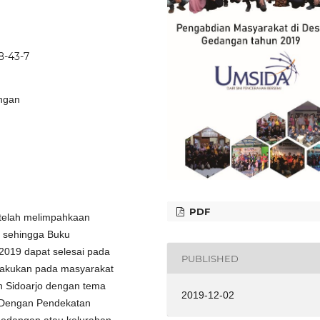
8-43-7
ngan
PDF
 telah melimpahkaan
 sehingga Buku
019 dapat selesai pada
PUBLISHED
lakukan pada masyarakat
 Sidoarjo dengan tema
2019-12-02
 Dengan Pendekatan
 Gedangan atau kelurahan