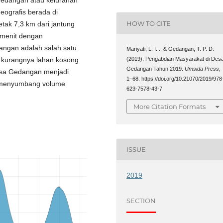
ografis berada di
HOW TO CITE
letak 7,3 km dari jantung
6 menit dengan
ngan adalah salah satu
Mariyati, L. I. ., & Gedangan, T. P. D.
kurangnya lahan kosong
(2019). Pengabdian Masyarakat di Des
Gedangan Tahun 2019.
Umsida Press
,
esa Gedangan menjadi
1–68. https://doi.org/10.21070/2019/978
a menyumbang volume
623-7578-43-7
More Citation Formats
ISSUE
2019
SECTION