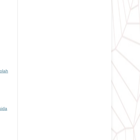
olah
ida