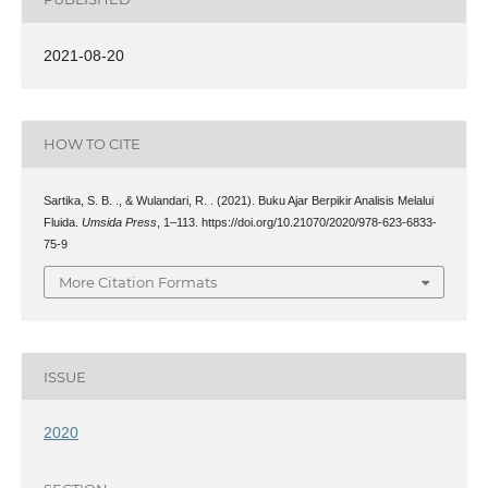
2021-08-20
HOW TO CITE
Sartika, S. B. ., & Wulandari, R. . (2021). Buku Ajar Berpikir Analisis Melalui
Fluida.
Umsida Press
, 1–113. https://doi.org/10.21070/2020/978-623-6833-
75-9
More Citation Formats
ISSUE
2020