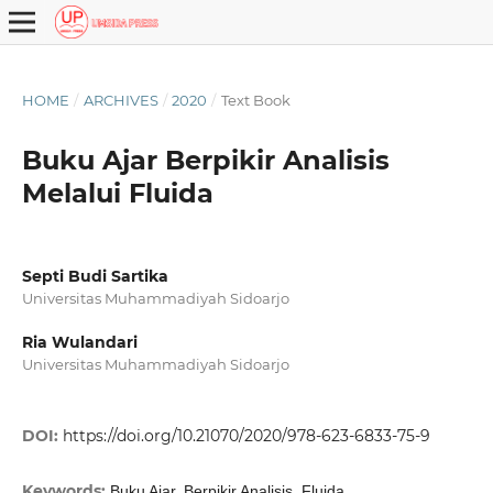
HOME
/
ARCHIVES
/
2020
/
Text Book
Buku Ajar Berpikir Analisis
Melalui Fluida
Septi Budi Sartika
Universitas Muhammadiyah Sidoarjo
Ria Wulandari
Universitas Muhammadiyah Sidoarjo
DOI:
https://doi.org/10.21070/2020/978-623-6833-75-9
Keywords:
Buku Ajar, Berpikir Analisis, Fluida