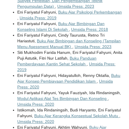
Subyek Penelitian, Dan Pengembangan Teknik
Pengumpulan Data)
,
Umsida Press: 2023
Eni Fariyatul Fahyuni,
Buku Ajar Psikologi Perkembangan
,
Umsida Press: 2019
Eni Fariyatul Fahyuni,
Buku Ajar Bimbingan Dan
Konseling Islami Di Sekolah
,
Umsida Press: 2018
Eni Fariyatul Fahyuni, Cindy Taurusta, Retno Tri
Hariastuti,
Buku Ajar Bimbingan dan Konseling (Tampilan
Menu Asessment Manual BK)
,
Umsida Press: 2023
Siti Mukhodim Farida Hanum, Eni Fariyatul Fahyuni, Anita
Puji Astutik, Fitri Nur Latifah,
Buku Panduan
Pemberdayaan Kantin Sehat Sekolah
,
Umsida Press:
2019
Eni Fariyatul Fahyuni, Hidayatulloh, Renny Oktafia,
Buku
Ajar Konsep Pembiayaan Pendidikan Islam
,
Umsida
Press: 2020
Eni Fariyatul Fahyuni, Yayuk Fauziyah, Ida Rindaningsih,
Modul Aplikasi Alat Tes Bimbingan Dan Konseling
,
Umsida Press: 2020
Istikomah, Ida Rindaningsih, Budi Haryanto, Eni Fariyatul
Fahyuni,
Buku Ajar Kerangka Konseptual Sekolah Mutu
,
Umsida Press: 2020
Eni Fariyatul Fahyuni, Akhtim Wahyuni,
Buku Ajar