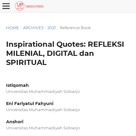
HOME
/
ARCHIVES
/
2021
/
Reference Book
Inspirational Quotes: REFLEKSI
MILENIAL, DIGITAL dan
SPIRITUAL
Istiqomah
Universitas Muhammadiyah Sidoarjo
Eni Fariyatul Fahyuni
Universitas Muhammadiyah Sidoarjo
Anshori
Universitas Muhammadiyah Sidoarjo